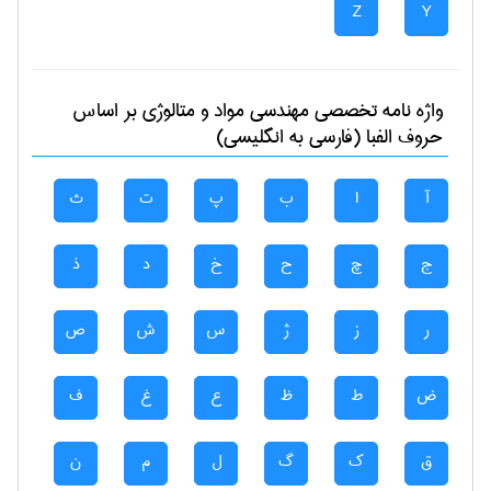
Z
Y
واژه نامه تخصصی
مهندسی مواد و متالوژی
بر اساس
حروف الفبا (فارسی به انگلیسی)
آ
ا
ب
پ
ت
ث
ج
چ
ح
خ
د
ذ
ر
ز
ژ
س
ش
ص
ض
ط
ظ
ع
غ
ف
ق
ک
گ
ل
م
ن