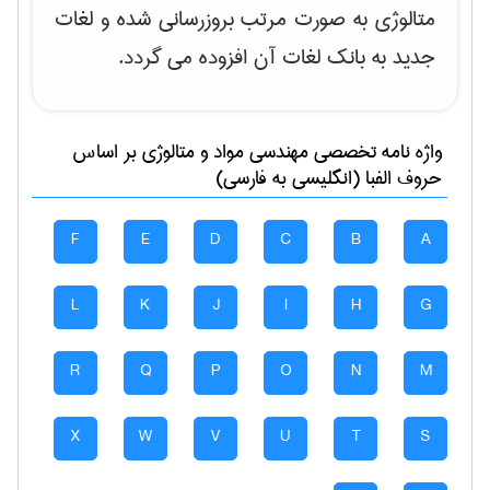
متالوژی به صورت مرتب بروزرسانی شده و لغات
جدید به بانک لغات آن افزوده می گردد.
واژه نامه تخصصی
مهندسی مواد و متالوژی
بر اساس
حروف الفبا (انگلیسی به فارسی)
F
E
D
C
B
A
L
K
J
I
H
G
R
Q
P
O
N
M
X
W
V
U
T
S