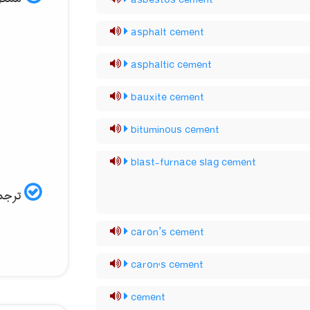
asbestos cement
asphalt cement
asphaltic cement
bauxite cement
bituminous cement
blast-furnace slag cement
ترجمه
caron’s cement
caron's cement
cement