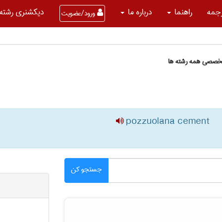
جمه
راهنما
درباره ما
دیکشنری رشته 
ورود/عضویت
تخصصی همه رشته ها
pozzuolana cement
جستجو کن