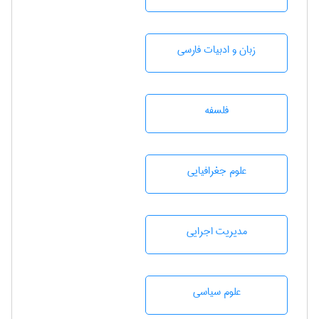
زبان و ادبيات فارسی
فلسفه
علوم جغرافيايی
مديريت اجرايی
علوم سياسی