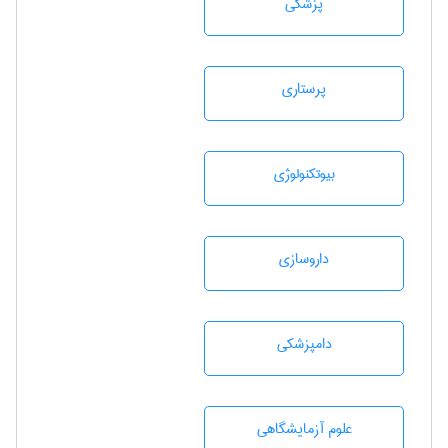
پزشكی
پرستاری
بيوتكنولوژی
داروسازی
دامپزشكی
علوم آزمايشگاهی