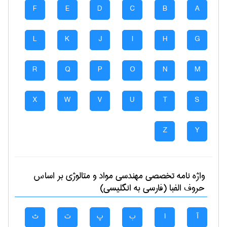
F
E
D
C
B
A
L
K
J
I
H
G
R
Q
P
O
N
M
X
W
V
U
T
S
Z
Y
واژه نامه تخصصی
مهندسی مواد و متالوژی
بر اساس
حروف الفبا (فارسی به انگلیسی)
آ
ا
ب
پ
ت
ث