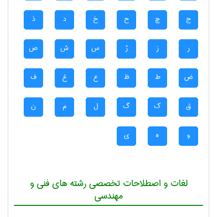
ج
چ
ح
خ
د
ذ
ر
ز
ژ
س
ش
ص
ض
ط
ظ
ع
غ
ف
ق
ک
گ
ل
م
ن
و
ه
ی
لغات و اصطلاحات تخصصی رشته های فنی و
مهندسی