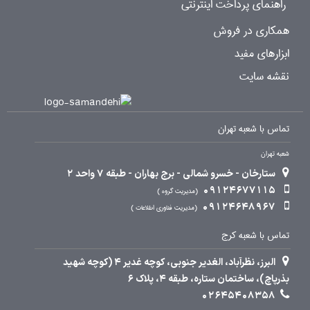
راهنمای پرداخت اینترنتی
همکاری در فروش
ابزارهای مفید
نقشه سایت
تماس با شعبه تهران
شعبه تهران
ستارخان - خسرو شمالی - برج بهاران - طبقه 7 واحد 2
09124677115
مدیریت گروه
09124648967
مدیریت فناوری اطلاعات
تماس با شعبه کرج
البرز، نظرآباد، الغدیر جنوبی، کوچه غدیر 4 (کوچه شهید
بذرپاچ)، ساختمان ستاره، طبقه 4، پلاک 6
02645408358