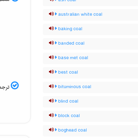
ash coal
australian white coal
baking coal
banded coal
base met coal
best coal
ترجمه
bituminous coal
blind coal
block coal
boghead coal