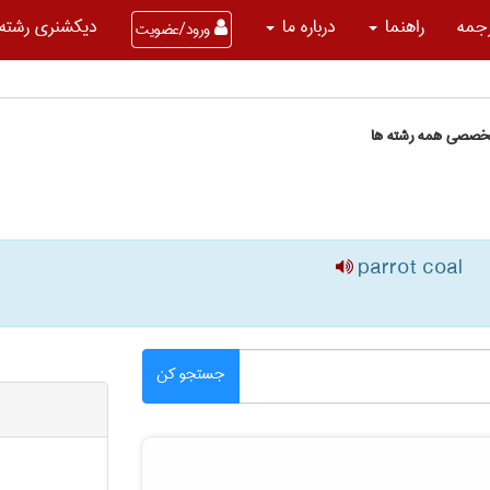
جمه
راهنما
درباره ما
دیکشنری رشته 
ورود/عضویت
تخصصی همه رشته ها
parrot coal
جستجو کن