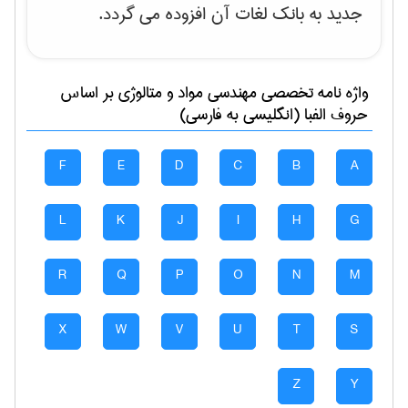
جدید به بانک لغات آن افزوده می گردد.
واژه نامه تخصصی
مهندسی مواد و متالوژی
بر اساس
حروف الفبا (انگلیسی به فارسی)
F
E
D
C
B
A
L
K
J
I
H
G
R
Q
P
O
N
M
X
W
V
U
T
S
Z
Y