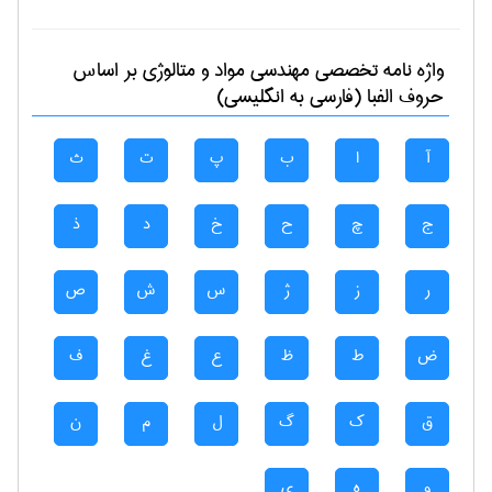
واژه نامه تخصصی
مهندسی مواد و متالوژی
بر اساس
حروف الفبا (فارسی به انگلیسی)
آ
ا
ب
پ
ت
ث
ج
چ
ح
خ
د
ذ
ر
ز
ژ
س
ش
ص
ض
ط
ظ
ع
غ
ف
ق
ک
گ
ل
م
ن
و
ه
ی