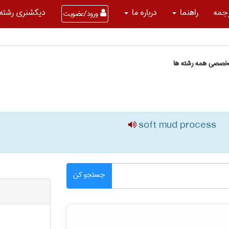
جمه
راهنما
درباره ما
دیکشنری رشته 
ورود/عضویت
تخصصی همه رشته ها
soft mud process
جستجو کن