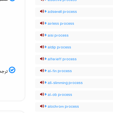
additive process
adsenell process
airless process
aisi process
aldip process
alferieff process
ترجمه
al-fin process
all-slimming process
al-ob process
alochrom process