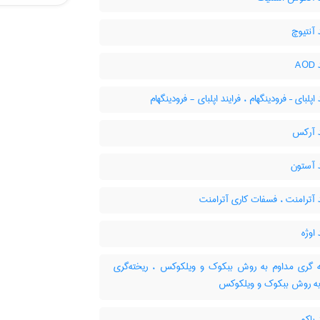
 آنتیوچ
A
اپلبای – فرودینگهام ، فرایند اپلبای - فرودینگهام
د آرکس
 آستون
 آترامنت ، فسفات کاری آترامنت
 اوژه
 گری مداوم به روش ببکوک و ویلکوکس ، ریخته‌گری
به روش ببکوک و ویلکوکس
 باکو