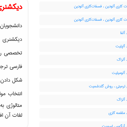
دیکشنری
 کاری آلودین ، فسفات‌کاری آلودین
 کاری آلودین ، فسفات‌کاری آلودین
دانشجویان 
آلفا
دیکشنری 
 آلپلیت
تخصصی رشته
 آلراک
فارسی ترجم
 آلومیلیت
شکل دادن 
رمیتی ، روش گلدشمیت
انتخاب موا
 آلزاک
متالوژی ب
 ملغمه کاری
لغات آن اف
د آنگوس اسمیت