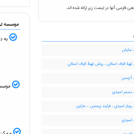
نی فارسی آنها در لیست زیر ارائه شده اند.
موسسه ترج
به دن
د سایش
یۀ الیاف استاتی ، روش تهیهٔ الیاف استاتی
د آچسن
موسسه ا
د بسمر اسیدی
 روباز اسیدی ، فرایند زیمنس - مارتین
 اسیدی
ممکن ا