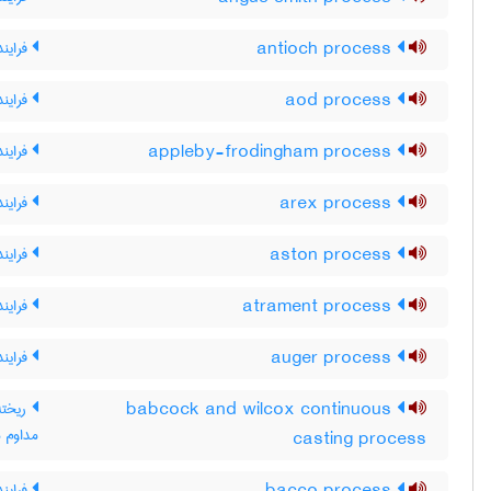
antioch process
فرایند
aod process
فرایند OD
appleby-frodingham process
فرایند 
arex process
فراین
aston process
فرایند
atrament process
فرایند
auger process
فرایند
babcock and wilcox continuous
ریخته
مداوم 
casting process
فرایند