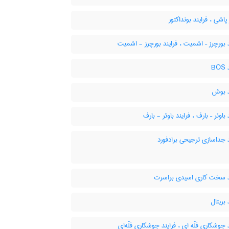
اشی ، فرایند بونداکتور
 بورچرز – اشمیت ، فرایند بورچرز - اشمیت
B
د بوش
باوئر – بارف ، فرایند باوئر - بارف
 جداسازی ترجیحی برادفورد
د سخت کاری اسیدی براسرت
 بریتال
 جوشکاری فلّه ای ، فرایند جوشکاری فلّه‌ای