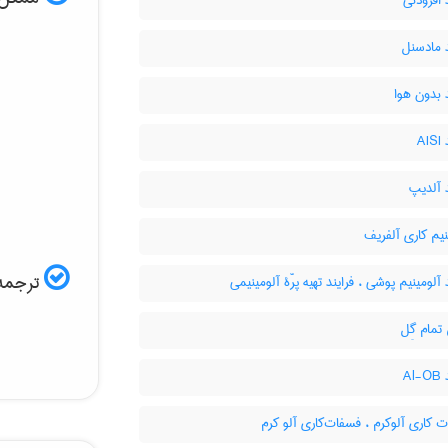
 افزودنی
 مادسنل
 بدون هوا
AI
 آلدیپ
یم کاری آلفریف
ترجمه 
 آلومینیم پوشی ، فرایند تهیه پرّۀ آلومینیمی
مام گِل
Al
کاری آلوکرم ، فسفات‌کاری آلو کرم