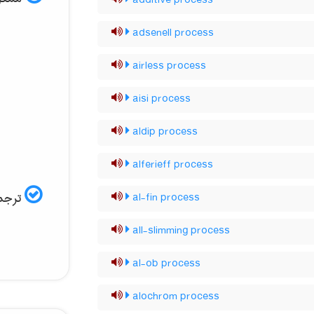
additive process
adsenell process
airless process
aisi process
aldip process
alferieff process
ترجمه
al-fin process
all-slimming process
al-ob process
alochrom process