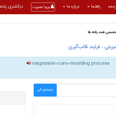
جمه
راهنما
درباره ما
دیکشنری رشته 
ورود/عضویت
تخصصی همه رشته ها
یتی ، فرایند قالب‌گیری
magnesite-core-moulding process
جستجو کن