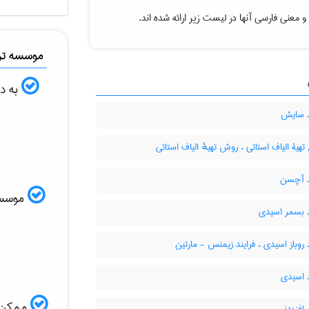
و معنی فارسی آنها در لیست زیر ارائه شده اند.
موسسه ترج
به دن
د سایش
یۀ الیاف استاتی ، روش تهیهٔ الیاف استاتی
د آچسن
موسسه ا
د بسمر اسیدی
 روباز اسیدی ، فرایند زیمنس - مارتین
 اسیدی
ممکن ا