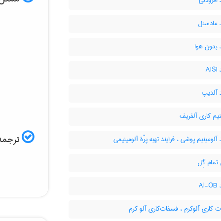
 افزودنی
 مادسنل
 بدون هوا
AI
 آلدیپ
یم کاری آلفریف
ترجمه 
 آلومینیم پوشی ، فرایند تهیه پرّۀ آلومینیمی
مام گِل
Al
کاری آلوکرم ، فسفات‌کاری آلو کرم