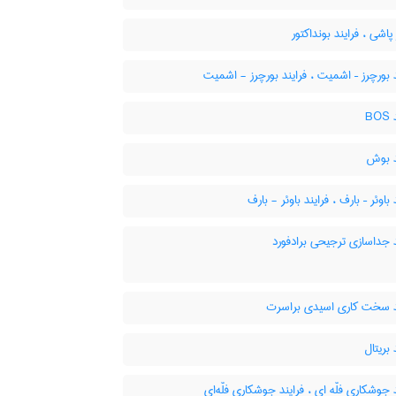
اشی ، فرایند بونداکتور
 بورچرز – اشمیت ، فرایند بورچرز - اشمیت
B
د بوش
باوئر – بارف ، فرایند باوئر - بارف
 جداسازی ترجیحی برادفورد
د سخت کاری اسیدی براسرت
 بریتال
 جوشکاری فلّه ای ، فرایند جوشکاری فلّه‌ای