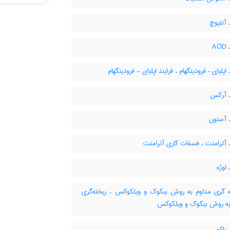
 آنتیوچ
A
اپلبای – فرودینگهام ، فرایند اپلبای - فرودینگهام
د آرکس
 آستون
 آترامنت ، فسفات کاری آترامنت
 اوژه
 گری مداوم به روش ببکوک و ویلکوکس ، ریخته‌گری
به روش ببکوک و ویلکوکس
 باکو