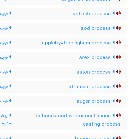
antioch process
فرایند
aod process
فرایند OD
appleby-frodingham process
فرایند 
arex process
فراین
aston process
فرایند
atrament process
فرایند
auger process
فرایند
babcock and wilcox continuous
ریخته
مداوم 
casting process
فرایند