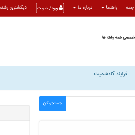
جمه
راهنما
درباره ما
دیکشنری رشته 
ورود/عضویت
تخصصی همه رشته ها
فرایند گلدشمیت
جستجو کن