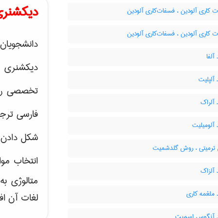
دیکشنری
 کاری آلودین ، فسفات‌کاری آلودین
 کاری آلودین ، فسفات‌کاری آلودین
دانشجویان 
آلفا
دیکشنری 
 آلپلیت
تخصصی رشته
 آلراک
فارسی ترجم
 آلومیلیت
شکل دادن 
رمیتی ، روش گلدشمیت
انتخاب موا
 آلزاک
متالوژی ب
 ملغمه کاری
لغات آن اف
د آنگوس اسمیت