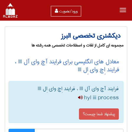
ورود/عضویت
دیکشنری تخصصی البرز
مجموعه ای کامل از لغات و اصطلاحات تخصصی همه رشته ها
معادل های انگلیسی برای فرایند آچ وای آل III ،
فرایند اِچ وای اِل III
فرایند آچ وای آل III ، فرایند اِچ وای اِل III
hyl iii process
پیشنهاد شما چیست؟