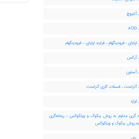
 آنتیوچ
A
اپلبای – فرودینگهام ، فرایند اپلبای - فرودینگهام
د آرکس
 آستون
 آترامنت ، فسفات کاری آترامنت
 اوژه
 گری مداوم به روش ببکوک و ویلکوکس ، ریخته‌گری
به روش ببکوک و ویلکوکس
 باکو