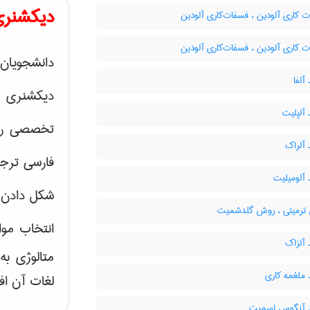
دیکشنری
 کاری آلودین ، فسفات‌کاری آلودین
 کاری آلودین ، فسفات‌کاری آلودین
دانشجویان 
آلفا
دیکشنری 
 آلپلیت
تخصصی رشته
 آلراک
فارسی ترجم
 آلومیلیت
شکل دادن 
رمیتی ، روش گلدشمیت
انتخاب موا
 آلزاک
متالوژی ب
 ملغمه کاری
لغات آن اف
د آنگوس اسمیت