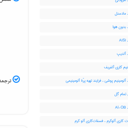
 افزودنی
 مادسنل
 بدون هوا
AI
 آلدیپ
یم کاری آلفریف
ترجمه 
 آلومینیم پوشی ، فرایند تهیه پرّۀ آلومینیمی
مام گِل
Al
کاری آلوکرم ، فسفات‌کاری آلو کرم