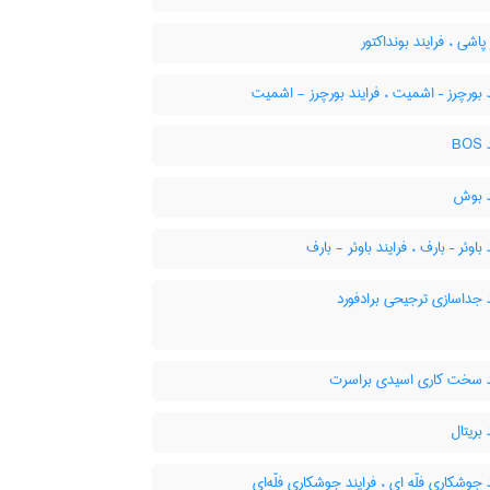
اشی ، فرایند بونداکتور
 بورچرز – اشمیت ، فرایند بورچرز - اشمیت
B
د بوش
باوئر – بارف ، فرایند باوئر - بارف
 جداسازی ترجیحی برادفورد
د سخت کاری اسیدی براسرت
 بریتال
 جوشکاری فلّه ای ، فرایند جوشکاری فلّه‌ای