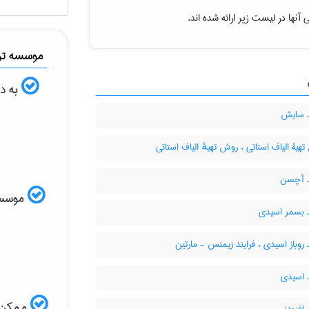
آنها در لیست زیر ارائه شده اند.
موسسه ترج
به دن
د سایش
یۀ الیاف استاتی ، روش تهیهٔ الیاف استاتی
د آچسن
موسسه ا
د بسمر اسیدی
 روباز اسیدی ، فرایند زیمنس - مارتین
 اسیدی
ممکن ا