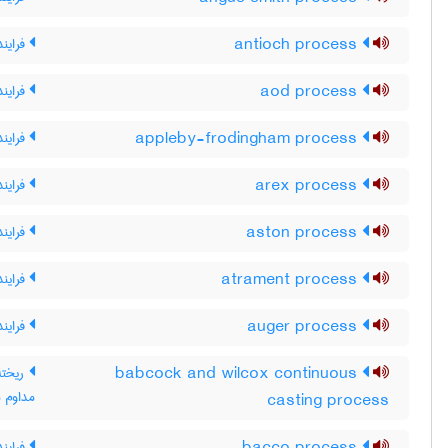
antioch process
فرایند
aod process
فرایند OD
appleby-frodingham process
فرایند 
arex process
فراین
aston process
فرایند
atrament process
فرایند
auger process
فرایند
babcock and wilcox continuous
ریخته
مداوم 
casting process
فرایند