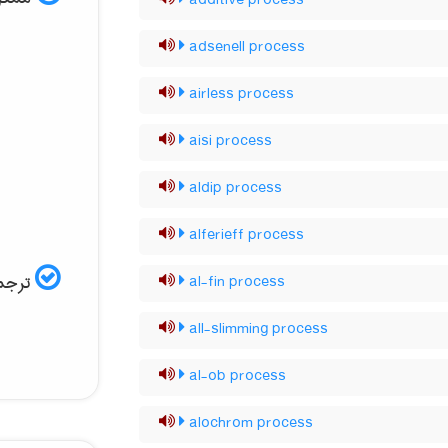
additive process
adsenell process
airless process
aisi process
aldip process
alferieff process
ترجمه
al-fin process
all-slimming process
al-ob process
alochrom process