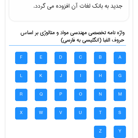
جدید به بانک لغات آن افزوده می گردد.
واژه نامه تخصصی
مهندسی مواد و متالوژی
بر اساس
حروف الفبا (انگلیسی به فارسی)
F
E
D
C
B
A
L
K
J
I
H
G
R
Q
P
O
N
M
X
W
V
U
T
S
Z
Y