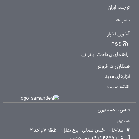
ترجمه ارزان
بیشتر بدانید
آخرین اخبار
RSS
راهنمای پرداخت اینترنتی
همکاری در فروش
ابزارهای مفید
نقشه سایت
تماس با شعبه تهران
شعبه تهران
ستارخان - خسرو شمالی - برج بهاران - طبقه 7 واحد 2
09124677115
مدیریت گروه