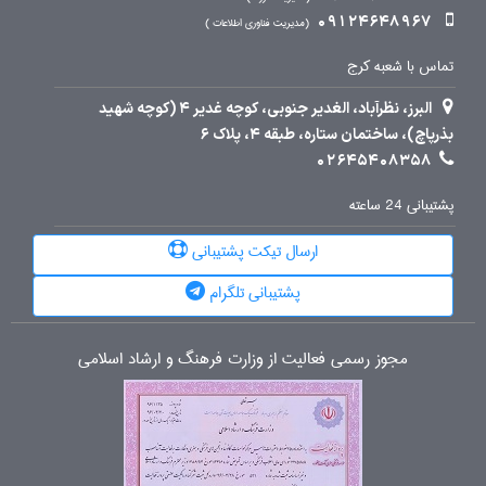
09124648967
مدیریت فناوری اطلاعات
تماس با شعبه کرج
البرز، نظرآباد، الغدیر جنوبی، کوچه غدیر 4 (کوچه شهید
بذرپاچ)، ساختمان ستاره، طبقه 4، پلاک 6
02645408358
پشتیبانی 24 ساعته
ارسال تیکت پشتیبانی
پشتیبانی تلگرام
مجوز رسمی فعالیت از وزارت فرهنگ و ارشاد اسلامی