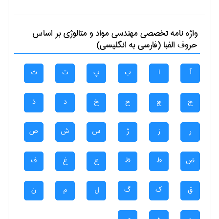
واژه نامه تخصصی
مهندسی مواد و متالوژی
بر اساس
حروف الفبا (فارسی به انگلیسی)
آ
ا
ب
پ
ت
ث
ج
چ
ح
خ
د
ذ
ر
ز
ژ
س
ش
ص
ض
ط
ظ
ع
غ
ف
ق
ک
گ
ل
م
ن