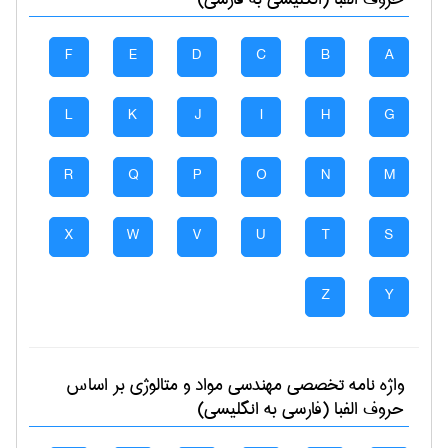
F
E
D
C
B
A
L
K
J
I
H
G
R
Q
P
O
N
M
X
W
V
U
T
S
Z
Y
واژه نامه تخصصی
مهندسی مواد و متالوژی
بر اساس
حروف الفبا (فارسی به انگلیسی)