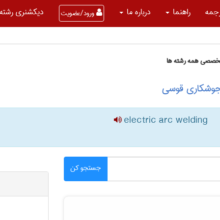
جمه
راهنما
درباره ما
دیکشنری رشته 
ورود/عضویت
تخصصی همه رشته ها
 جوشکاری قوسی
electric arc welding
جستجو کن