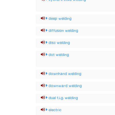
deep welding
diffusion welding
disc welding
dot welding
downhand welding
downward welding
dual t.i.g. welding
electric