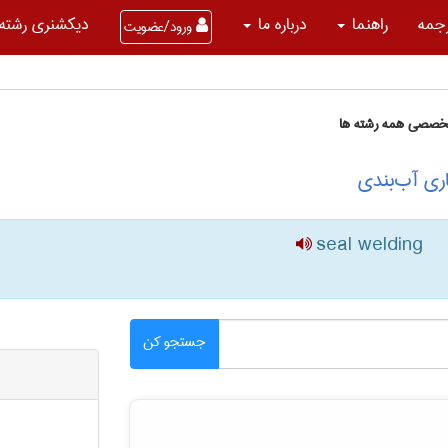
جمه
راهنما
درباره ما
دیکشنری رشته 
ورود/عضویت
تخصصی همه رشته ها
ری آب‌بندی
seal welding
جستجو کن