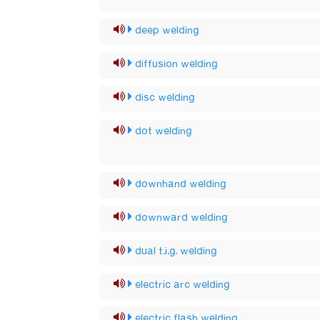
deep welding
diffusion welding
disc welding
dot welding
downhand welding
downward welding
dual t.i.g. welding
electric arc welding
electric flash welding