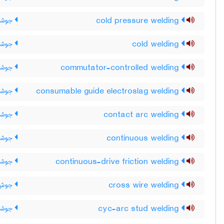
cold pressure welding
جوشکا
cold welding
جوشکا
commutator-controlled welding
جوشکا
consumable guide electroslag welding
جوشکا
contact arc welding
جوشکا
continuous welding
جوشکا
continuous-drive friction welding
جوشکا
cross wire welding
جوش 
cyc-arc stud welding
جوشکار