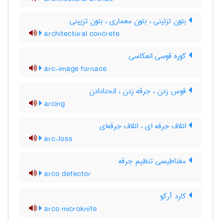
بتون تزئینی ، بتون معماری ، بتون تزیینی
architectural concrete
کوره قوسی انعکاسی
arc-image furnace
قوس زدن ، جرقه زدن ، انحنادادن
arcing
اتلاف جرقه ای ، اتلاف جرقه‌ای
arc-loss
مغناطیسی تنظیم جرقه
arco defector
کارد آرکو
arco microknife