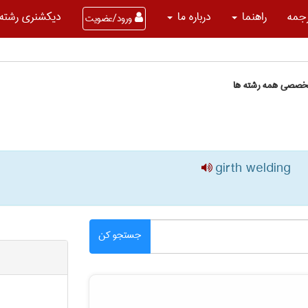
جمه
راهنما
درباره ما
دیکشنری رشته 
ورود/عضویت
تخصصی همه رشته ها
girth welding
جستجو کن