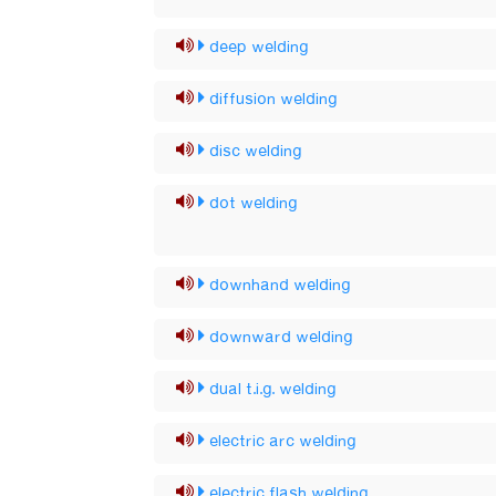
deep welding
diffusion welding
disc welding
dot welding
downhand welding
downward welding
dual t.i.g. welding
electric arc welding
electric flash welding