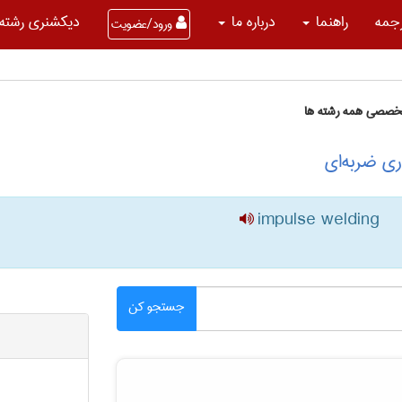
جمه
راهنما
درباره ما
دیکشنری رشته 
ورود/عضویت
تخصصی همه رشته ها
ی ضربه‌ای
impulse welding
جستجو کن