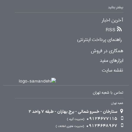
بیشتر بدانید
آخرین اخبار
RSS
راهنمای پرداخت اینترنتی
همکاری در فروش
ابزارهای مفید
نقشه سایت
تماس با شعبه تهران
شعبه تهران
ستارخان - خسرو شمالی - برج بهاران - طبقه 7 واحد 2
09124677115
مدیریت گروه
09124648967
مدیریت فناوری اطلاعات