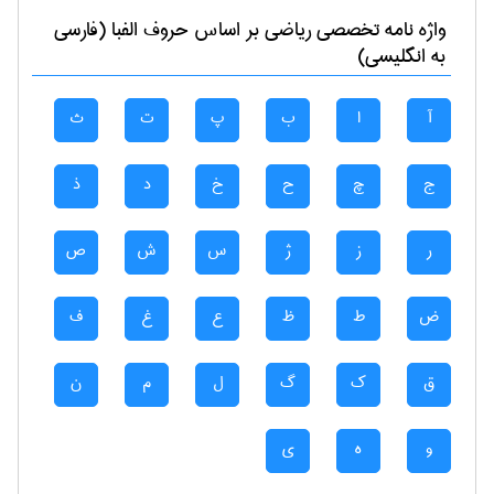
واژه نامه تخصصی
رياضی
بر اساس حروف الفبا (فارسی
به انگلیسی)
آ
ا
ب
پ
ت
ث
ج
چ
ح
خ
د
ذ
ر
ز
ژ
س
ش
ص
ض
ط
ظ
ع
غ
ف
ق
ک
گ
ل
م
ن
و
ه
ی