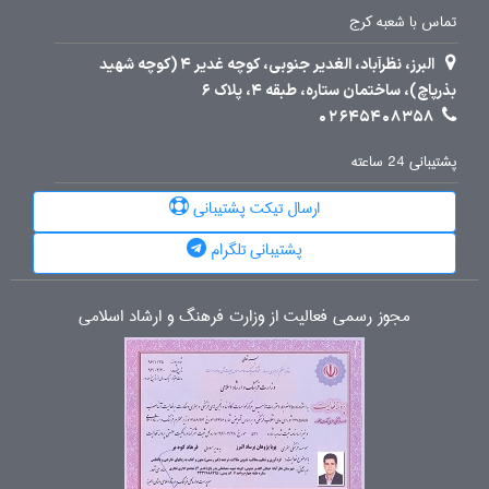
تماس با شعبه کرج
البرز، نظرآباد، الغدیر جنوبی، کوچه غدیر 4 (کوچه شهید
بذرپاچ)، ساختمان ستاره، طبقه 4، پلاک 6
02645408358
پشتیبانی 24 ساعته
ارسال تیکت پشتیبانی
پشتیبانی تلگرام
مجوز رسمی فعالیت از وزارت فرهنگ و ارشاد اسلامی