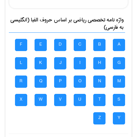
واژه نامه تخصصی
رياضی
بر اساس حروف الفبا (انگلیسی
به فارسی)
F
E
D
C
B
A
L
K
J
I
H
G
R
Q
P
O
N
M
X
W
V
U
T
S
Z
Y