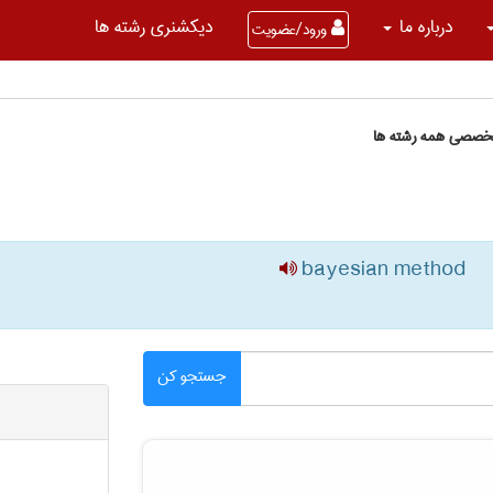
درباره ما
دیکشنری رشته ها
ورود/عضویت
تخصصی همه رشته ها
bayesian method
جستجو کن