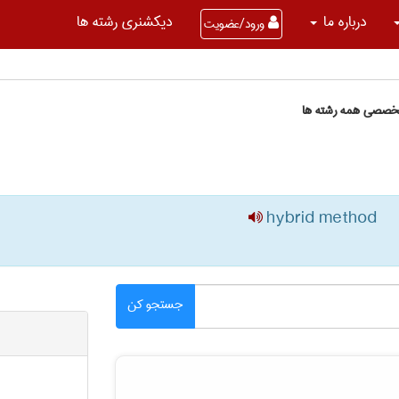
درباره ما
دیکشنری رشته ها
ورود/عضویت
تخصصی همه رشته ها
hybrid method
جستجو کن