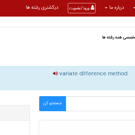
درباره ما
دیکشنری رشته ها
ورود/عضویت
تخصصی همه رشته ها
variate difference method
جستجو کن