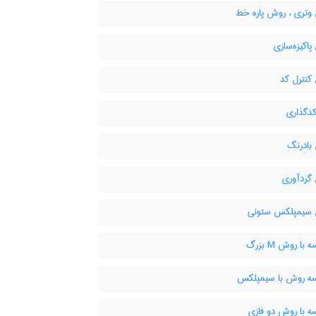
تری ، روش پاره خط
اکیزه‌سازی
نترل کد
دگذاری
ادِرنگ
ردآوری
سیمپلکس ستونی
با روش M بزرگ
ه روش با سیمپلکس
ه با روش دو فازی