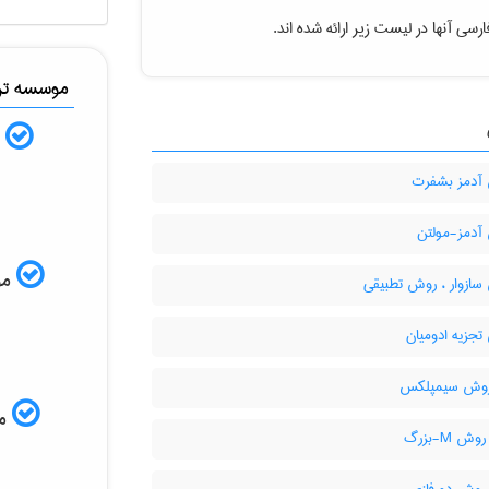
رسی آنها در لیست زیر ارائه شده اند.
موسسه ترج
ب
دمز بشفرت
دمز-مولتن
موس
ازوار ، روش تطبیقی
جزیه ادومیان
روش سیمپلکس
مم
وش M-بزرگ