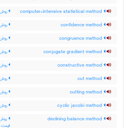
computer-intensive statistical method
روش آم
confidence method
روش ا
congruence method
روش 
conjugate gradient method
روش گ
constructive method
روش س
cut method
روش ب
cutting method
روش 
cyclic jacobi method
روش د
declining balance method
روش م
قیمت د