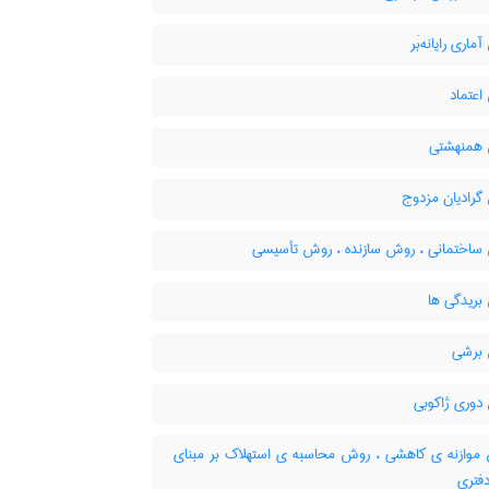
اری رایانه‌بَر
عتماد
همنهشتی
رادیان مزدوج
اختمانی ، روش سازنده ، روش تأسیسی
ریدگی ها
برشی
وری ژاکوبی
وازنه ی کاهشی ، روش محاسبه ی استهلاک بر مبنای
فتری