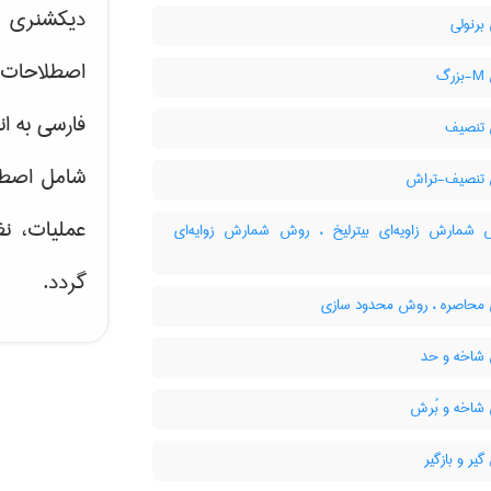
دیکشنری ت
رنولی
اصطلاحات 
گ
فارسی به ان
تنصیف
شامل اصط
تنصیف-تراش
عملیات، نظ
مارش زاویه‌ای بیترلیخ ، روش شمارش زوایه‌ای
گردد.
حاصره ، روش محدود سازی
اخه و حد
اخه و بُرش
ر و بازگیر