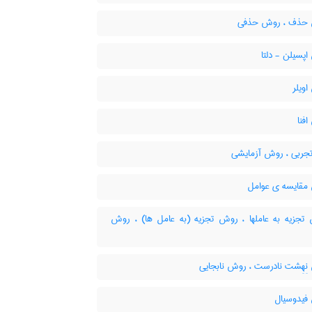
حذف ، روش حذفی
پسیلن - دلتا
ویلر
فنا
جربی ، روش آزمایشی
قایسه ی عوامل
جزیه به عاملها ، روش تجزیه (به عامل ها) ، روش
ِهِشت نادرست ، روش نابجایی
یدوسیال