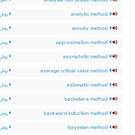
analysis two phase method
آنالیز
analytic method
روش ت
annuity method
روش ق
approximation method
روش ت
asymptotic method
روش م
average critical value method
روش م
axiomatic method
روش ا
bachelier's method
روش ب
backward induction method
روش ا
bayesian method
روش ب