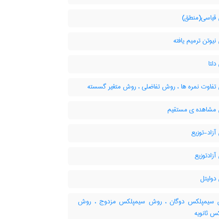
یاسی(منطق)
وتن ترمیم یافته
لتا
فاوت نمره ها ، روش تفاضلی ، روش متغیر گسسته
شاهده ی مستقیم
زاد-توزیع
زادتوزیع
ولیتل
سیمپلکس دوگان ، روش سیمپلکس مزدوج ، روش
س ثانویه