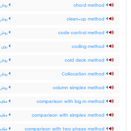
chord method
روش و
clean-up method
روش پ
code control method
روش ک
coding method
روی ک
cold deck method
روش ب
Collocation method
روش گ
column simplex method
روش 
comparison with big m method
مقایسه 
comparison with simplex method
مقایس
comparison with two phase method
مقایس