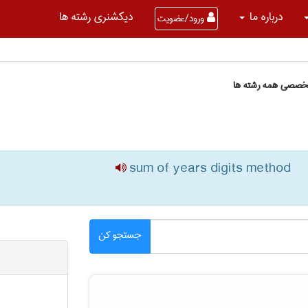
درباره ما
دیکشنری رشته ها
ورود/عضویت
تخصصی همه رشته ها
sum of years digits method
جستجو کن