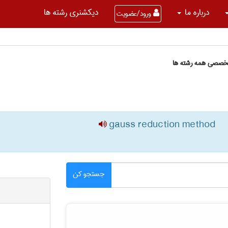
درباره ما
دیکشنری رشته ها
ورود/عضویت
تخصصی همه رشته ها
gauss reduction method
جستجو کن