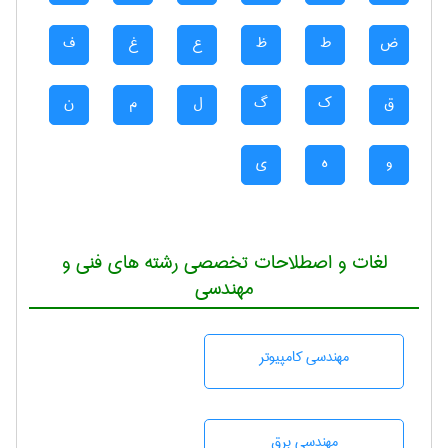
ض
ط
ظ
ع
غ
ف
ق
ک
گ
ل
م
ن
و
ه
ی
لغات و اصطلاحات تخصصی رشته های فنی و
مهندسی
مهندسی كامپيوتر
مهندسی برق