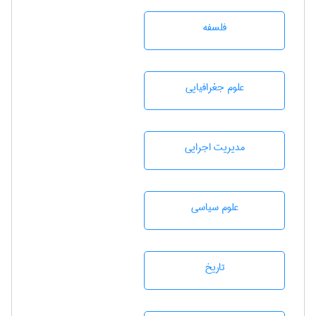
فلسفه
علوم جغرافيايی
مديريت اجرايی
علوم سياسی
تاريخ