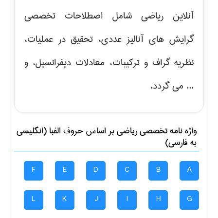
آنلاین ریاضی شامل اصطلاحات تخصصی
گرایش های
آنالیز عددی، تحقیق در عملیات،
نظریه گراف و تركیبات، معادلات دیفرانسیل
، و
... می گردد.
واژه نامه تخصصی
رياضی
بر اساس حروف الفبا (انگلیسی
به فارسی)
F
E
D
C
B
A
L
K
J
I
H
G