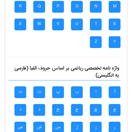
R
Q
P
O
N
M
X
W
V
U
T
S
Z
Y
واژه نامه تخصصی
رياضی
بر اساس حروف الفبا (فارسی
به انگلیسی)
آ
ا
ب
پ
ت
ث
ج
چ
ح
خ
د
ذ
ر
ز
ژ
س
ش
ص