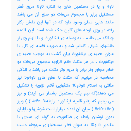
3و4 و یا در مستطیل های به اندازه 6و8 مربع قطر
مستطیل برابر با مجموع مربعات دو ضلع آن می باشد
مانند هایی عملی وجود دارد که در آنها این دانش بکار
رفته در روی لوحه های گلین حک شده است این قاعده
چنانکه می دانیم ، به وسیله ی فیثاغورث و با الهام وی از
دانشهای شرقی کاملتر شد و به صورت قضیه ای کلی با
عنوان قضیه ی فیثاغورث بیان گشت به موجب قضیه ی
فیثاغورث ، در هر مثلث قائم الزاویه مجموع مربعات دو
ضلع مجاور وتر برابر با مربع وتر مثلث می باشد با اندکی
محاسبه در میابیم که مثلث با ضلع های 3و4و5 نیز
مثلثی به اضلاع 6و8و10 مثلثهایی قائم الزاویه را تشکیل
می دهند(که نیم یک مستطیل بشمار می آیند) و نیز
می بینیم که بنابر قضیه فیثاغورث رابطه3²+4²5² ) ) ونیز
( 6²+8²10² ) میان آن اعداد برقرار است شوشیها و بابلیان
بدون نوشتن رابطه ی فیثاغورث به گونه ای عددی با
مقادیر 5 و10 به عنوان قطر مستطیلهای مربوطه دست