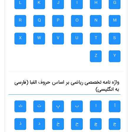
L
K
J
I
H
G
R
Q
P
O
N
M
X
W
V
U
T
S
Z
Y
واژه نامه تخصصی
رياضی
بر اساس حروف الفبا (فارسی
به انگلیسی)
آ
ا
ب
پ
ت
ث
ج
چ
ح
خ
د
ذ