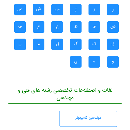
ر
ز
ژ
س
ش
ص
ض
ط
ظ
ع
غ
ف
ق
ک
گ
ل
م
ن
و
ه
ی
لغات و اصطلاحات تخصصی رشته های فنی و
مهندسی
مهندسی كامپيوتر