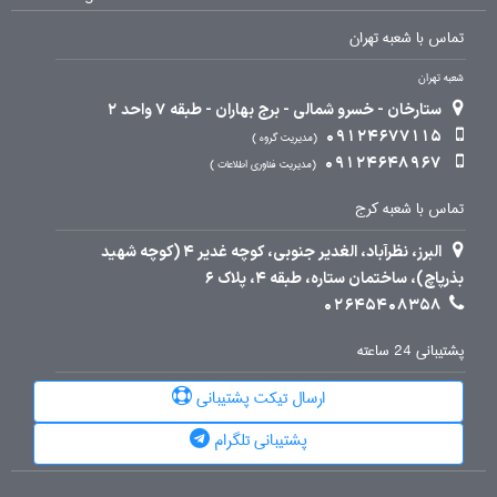
تماس با شعبه تهران
شعبه تهران
ستارخان - خسرو شمالی - برج بهاران - طبقه 7 واحد 2
09124677115
مدیریت گروه
09124648967
مدیریت فناوری اطلاعات
تماس با شعبه کرج
البرز، نظرآباد، الغدیر جنوبی، کوچه غدیر 4 (کوچه شهید
بذرپاچ)، ساختمان ستاره، طبقه 4، پلاک 6
02645408358
پشتیبانی 24 ساعته
ارسال تیکت پشتیبانی
پشتیبانی تلگرام