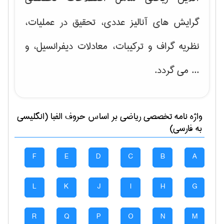
گرایش های
آنالیز عددی، تحقیق در عملیات،
نظریه گراف و تركیبات، معادلات دیفرانسیل
، و
... می گردد.
واژه نامه تخصصی
رياضی
بر اساس حروف الفبا (انگلیسی
به فارسی)
F
E
D
C
B
A
L
K
J
I
H
G
R
Q
P
O
N
M