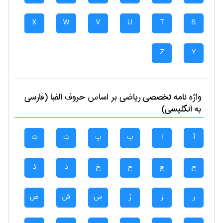
X
W
V
U
T
S
Z
Y
واژه نامه تخصصی
رياضی
بر اساس حروف الفبا (فارسی
به انگلیسی)
آ
ا
ب
پ
ت
ث
ج
چ
ح
خ
د
ذ
ر
ز
ژ
س
ش
ص