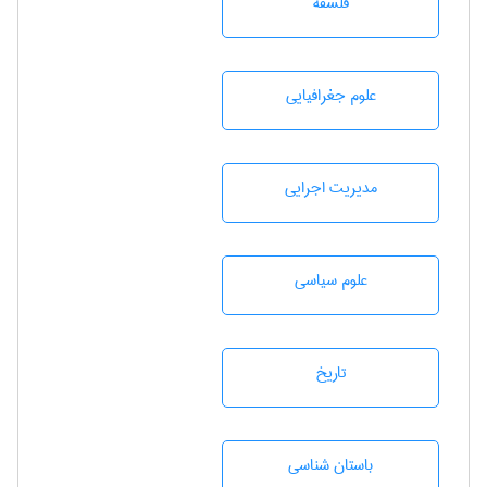
فلسفه
علوم جغرافيايی
مديريت اجرايی
علوم سياسی
تاريخ
باستان شناسی