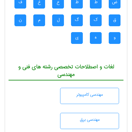
ض
ط
ظ
ع
غ
ف
ق
ک
گ
ل
م
ن
و
ه
ی
لغات و اصطلاحات تخصصی رشته های فنی و
مهندسی
مهندسی كامپيوتر
مهندسی برق