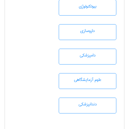
بيوتكنولوژی
داروسازی
دامپزشكی
علوم آزمايشگاهی
دندانپزشكی