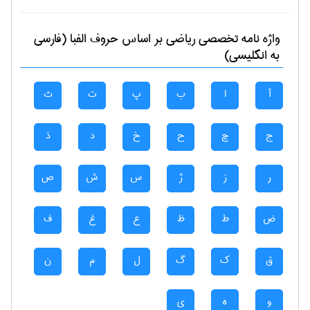
واژه نامه تخصصی
رياضی
بر اساس حروف الفبا (فارسی
به انگلیسی)
آ
ا
ب
پ
ت
ث
ج
چ
ح
خ
د
ذ
ر
ز
ژ
س
ش
ص
ض
ط
ظ
ع
غ
ف
ق
ک
گ
ل
م
ن
و
ه
ی