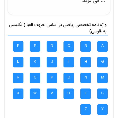
... می گردد.
واژه نامه تخصصی
رياضی
بر اساس حروف الفبا (انگلیسی
به فارسی)
F
E
D
C
B
A
L
K
J
I
H
G
R
Q
P
O
N
M
X
W
V
U
T
S
Z
Y