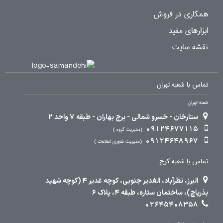
همکاری در فروش
ابزارهای مفید
نقشه سایت
تماس با شعبه تهران
شعبه تهران
ستارخان - خسرو شمالی - برج بهاران - طبقه 7 واحد 2
09124677115
مدیریت گروه
09124648967
مدیریت فناوری اطلاعات
تماس با شعبه کرج
البرز، نظرآباد، الغدیر جنوبی، کوچه غدیر 4 (کوچه شهید
بذرپاچ)، ساختمان ستاره، طبقه 4، پلاک 6
02645408358