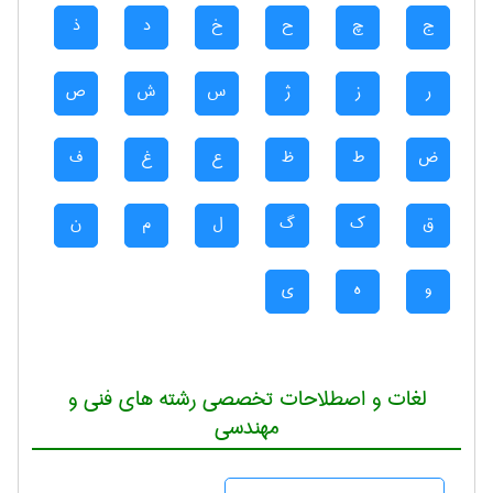
ج
چ
ح
خ
د
ذ
ر
ز
ژ
س
ش
ص
ض
ط
ظ
ع
غ
ف
ق
ک
گ
ل
م
ن
و
ه
ی
لغات و اصطلاحات تخصصی رشته های فنی و
مهندسی