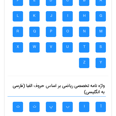
F
E
D
C
B
A
L
K
J
I
H
G
R
Q
P
O
N
M
X
W
V
U
T
S
Z
Y
واژه نامه تخصصی
رياضی
بر اساس حروف الفبا (فارسی
به انگلیسی)
آ
ا
ب
پ
ت
ث