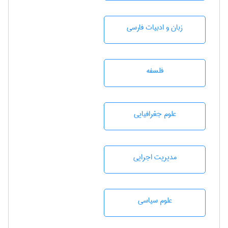
زبان و ادبيات فارسی
فلسفه
علوم جغرافيايی
مديريت اجرايی
علوم سياسی