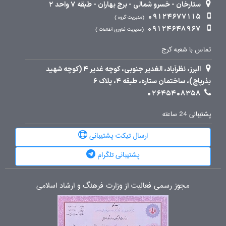
ستارخان - خسرو شمالی - برج بهاران - طبقه 7 واحد 2
09124677115
مدیریت گروه
09124648967
مدیریت فناوری اطلاعات
تماس با شعبه کرج
البرز، نظرآباد، الغدیر جنوبی، کوچه غدیر 4 (کوچه شهید
بذرپاچ)، ساختمان ستاره، طبقه 4، پلاک 6
02645408358
پشتیبانی 24 ساعته
ارسال تیکت پشتیبانی
پشتیبانی تلگرام
مجوز رسمی فعالیت از وزارت فرهنگ و ارشاد اسلامی