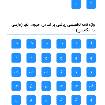
Z
Y
واژه نامه تخصصی
رياضی
بر اساس حروف الفبا (فارسی
به انگلیسی)
آ
ا
ب
پ
ت
ث
ج
چ
ح
خ
د
ذ
ر
ز
ژ
س
ش
ص
ض
ط
ظ
ع
غ
ف
ق
ک
گ
ل
م
ن