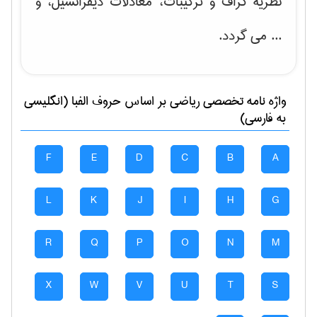
نظریه گراف و تركیبات، معادلات دیفرانسیل
، و
... می گردد.
واژه نامه تخصصی
رياضی
بر اساس حروف الفبا (انگلیسی
به فارسی)
F
E
D
C
B
A
L
K
J
I
H
G
R
Q
P
O
N
M
X
W
V
U
T
S