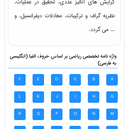
گرایش های
آنالیز عددی، تحقیق در عملیات،
نظریه گراف و تركیبات، معادلات دیفرانسیل
، و
... می گردد.
واژه نامه تخصصی
رياضی
بر اساس حروف الفبا (انگلیسی
به فارسی)
F
E
D
C
B
A
L
K
J
I
H
G
R
Q
P
O
N
M