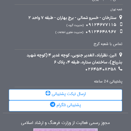
شعبه تهران
ستارخان - خسرو شمالی - برج بهاران - طبقه 7 واحد 2
09124677115
مدیریت گروه
09124648967
مدیریت فناوری اطلاعات
تماس با شعبه کرج
البرز، نظرآباد، الغدیر جنوبی، کوچه غدیر 4 (کوچه شهید
بذرپاچ)، ساختمان ستاره، طبقه 4، پلاک 6
02645408358
پشتیبانی 24 ساعته
ارسال تیکت پشتیبانی
پشتیبانی تلگرام
مجوز رسمی فعالیت از وزارت فرهنگ و ارشاد اسلامی