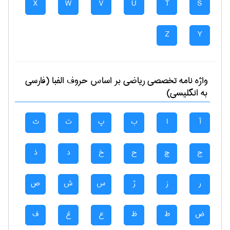
X
W
V
U
T
S
Z
Y
واژه نامه تخصصی
رياضی
بر اساس حروف الفبا (فارسی
به انگلیسی)
آ
ا
ب
پ
ت
ث
ج
چ
ح
خ
د
ذ
ر
ز
ژ
س
ش
ص
ض
ط
ظ
ع
غ
ف