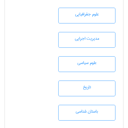
علوم جغرافيايی
مديريت اجرايی
علوم سياسی
تاريخ
باستان شناسی