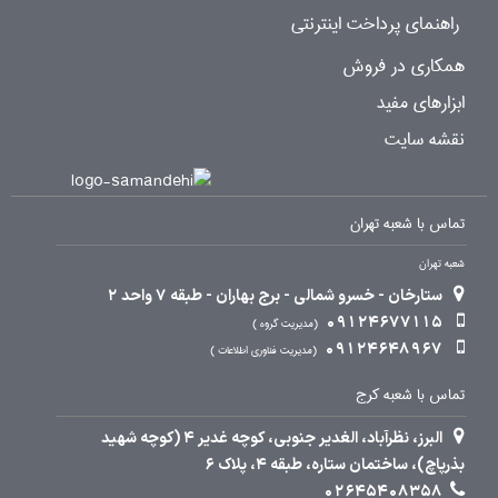
راهنمای پرداخت اینترنتی
همکاری در فروش
ابزارهای مفید
نقشه سایت
تماس با شعبه تهران
شعبه تهران
ستارخان - خسرو شمالی - برج بهاران - طبقه 7 واحد 2
09124677115
مدیریت گروه
09124648967
مدیریت فناوری اطلاعات
تماس با شعبه کرج
البرز، نظرآباد، الغدیر جنوبی، کوچه غدیر 4 (کوچه شهید
بذرپاچ)، ساختمان ستاره، طبقه 4، پلاک 6
02645408358