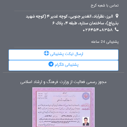
تماس با شعبه کرج
البرز، نظرآباد، الغدیر جنوبی، کوچه غدیر 4 (کوچه شهید
بذرپاچ)، ساختمان ستاره، طبقه 4، پلاک 6
02645408358
پشتیبانی 24 ساعته
ارسال تیکت پشتیبانی
پشتیبانی تلگرام
مجوز رسمی فعالیت از وزارت فرهنگ و ارشاد اسلامی