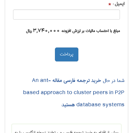
ایمیل :
*
مبلغ با احتساب مالیات بر ارزش افزوده:
3,740,000
ریال
خرید ترجمه فارسی مقاله An ant-
شما در حال
based approach to cluster peers in P2P
database systems هستید
:
پیش از اقدام به خرید ترجمه فارسی می توایند نسخه انگلیسی را به