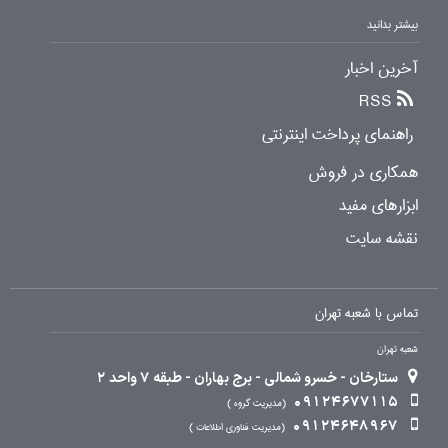
بیشتر بدانید
آخرین اخبار
RSS
راهنمای پرداخت اینترنتی
همکاری در فروش
ابزارهای مفید
نقشه سایت
تماس با شعبه تهران
شعبه تهران
ستارخان - خسرو شمالی - برج بهاران - طبقه 7 واحد 2
09124677115
مدیریت گروه
09124648967
مدیریت فناوری اطلاعات