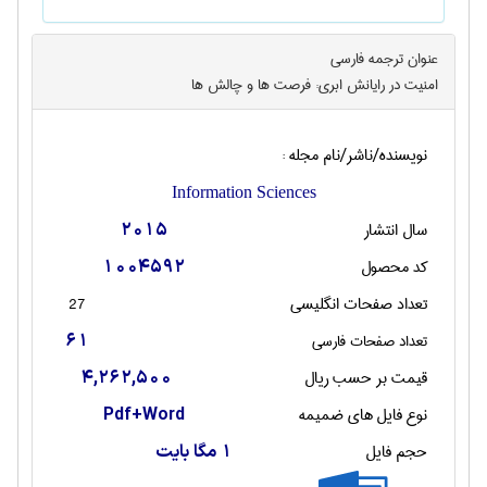
عنوان ترجمه فارسی
امنیت در رایانش ابری: فرصت ها و چالش ها
نویسنده/ناشر/نام مجله :
Information Sciences
سال انتشار
2015
کد محصول
1004592
تعداد صفحات انگليسی
27
تعداد صفحات فارسی
61
قیمت بر حسب ریال
4,262,500
نوع فایل های ضمیمه
Pdf+Word
حجم فایل
1 مگا بایت