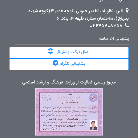
البرز، نظرآباد، الغدیر جنوبی، کوچه غدیر 4 (کوچه شهید
بذرپاچ)، ساختمان ستاره، طبقه 4، پلاک 6
02645408358
پشتیبانی 24 ساعته
ارسال تیکت پشتیبانی
پشتیبانی تلگرام
مجوز رسمی فعالیت از وزارت فرهنگ و ارشاد اسلامی