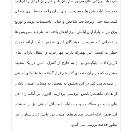
می دهد. ویژگی های مزبور سازمان ها و کاربران فردی را ترغیب
نموده تا اپلیکیشن ها و سرویس های شان را به محیط ابری منتقل
کنند. مثلا حتی زیرساخت شاخص و حیاتی تاسیسات تولید و توزیع
برق نیز به پارادایم
رایانش ابری
انتقال یافته اند. هرچند سرویس ها
و خدماتی که سرویس دهندگان ابری شخص ثالث ارائه نموده
خطرات امنیتی نیز بهمراه دارند. مهارجرت و انتقال دارایی های
کاربر(داده، اپلیکیشن و ...) به خارج از کنترل ادمین در یک محیط
مشترک که کاربران متعددی کنار هم قرار گرفته، دغدغه های امنیتی
را تشدید می کند. در این تحقیق به تفصیل به مسائل امنیتی ناشی
از همان ماهیت
رایانش ابری
می پردازیم. افزون بر آنکه، راه حل
های جدید در مقالات جهت مقابله با مسائل امنیتی نیز ارائه شده
اند. ضمن آنکه آسیب پذیری های امنیتی در
رایانش ابری
سیار را نیز
بطور خلاصه بررسی می کنیم.