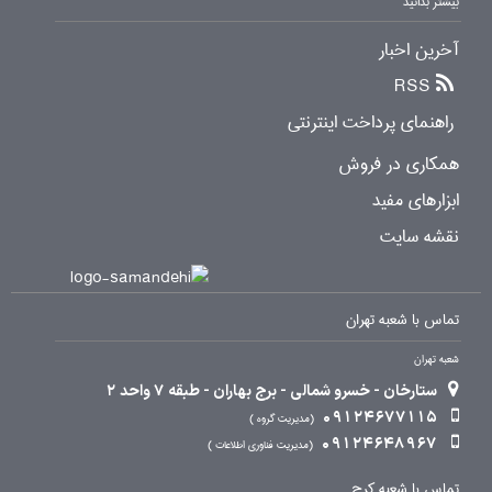
بیشتر بدانید
آخرین اخبار
RSS
راهنمای پرداخت اینترنتی
همکاری در فروش
ابزارهای مفید
نقشه سایت
تماس با شعبه تهران
شعبه تهران
ستارخان - خسرو شمالی - برج بهاران - طبقه 7 واحد 2
09124677115
مدیریت گروه
09124648967
مدیریت فناوری اطلاعات
تماس با شعبه کرج