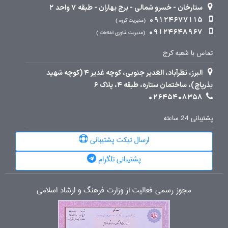
ستارخان - خسرو شمالی - برج بهاران - طبقه 7 واحد 2
09124677115
مدیریت گروه
09124648967
مدیریت فناوری اطلاعات
تماس با شعبه کرج
البرز، نظرآباد، الغدیر جنوبی، کوچه غدیر 4 (کوچه شهید
بذرپاچ)، ساختمان ستاره، طبقه 4، پلاک 6
02645408358
پشتیبانی 24 ساعته
ارسال تیکت پشتیبانی
پشتیبانی تلگرام
مجوز رسمی فعالیت از وزارت فرهنگ و ارشاد اسلامی