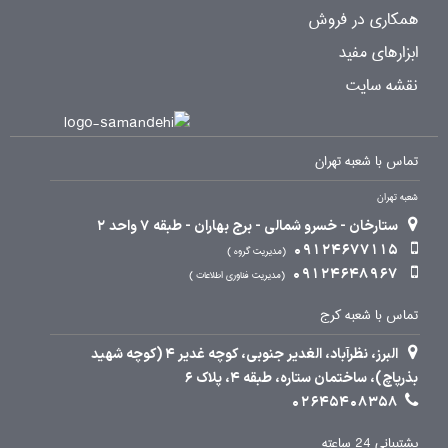
همکاری در فروش
ابزارهای مفید
نقشه سایت
تماس با شعبه تهران
شعبه تهران
ستارخان - خسرو شمالی - برج بهاران - طبقه 7 واحد 2
09124677115
مدیریت گروه
09124648967
مدیریت فناوری اطلاعات
تماس با شعبه کرج
البرز، نظرآباد، الغدیر جنوبی، کوچه غدیر 4 (کوچه شهید
بذرپاچ)، ساختمان ستاره، طبقه 4، پلاک 6
02645408358
پشتیبانی 24 ساعته