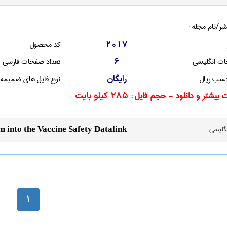
شر/نام مجله :
کد محصول
2017
ات انگليسی
تعداد صفحات فارسی
6
سب ریال
نوع فایل های ضمیمه
رایگان
 بیشتر و دانلود - حجم فایل :
285 کیلو بایت
نگليسی
em into the Vaccine Safety Datalink
1