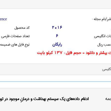
شر/نام مجله :
ence
کد محصول
2016
ات انگليسی
تعداد صفحات فارسی
6
سب ریال
نوع فایل های ضمیمه
رایگان
 بیشتر و دانلود - حجم فایل :
137 کیلو بایت
نگليسی
مه
ادغام داده‌های یک سیستم بهداشت و درمانِ موجود در تور