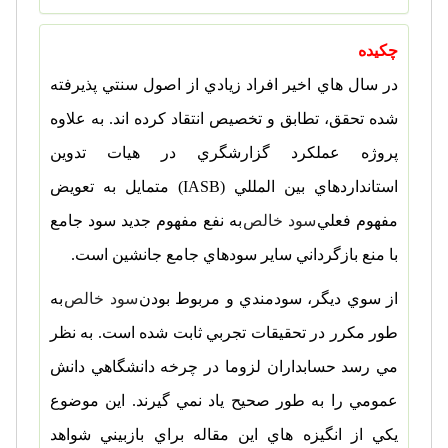
چکیده
در سال هاي اخير افراد زيادي از اصول سنتي پذيرفته
شده تحقق، تطابق و تخصيص انتقاد کرده اند. به علاوه
پروژه عملکرد گزارشگري در هيات تدوين
استانداردهاي بين المللي (
IASB
) متمايل به تعويض
مفهوم فعلي
سود خالص
به نفع مفهوم جديد سود جامع
با منع بازگرداني ساير سودهاي جامع جانشين است.
از سوي ديگر، سودمندي و مربوط بودن
سود خالص
به
طور مکرر در تحقيقات تجربي ثابت شده است. به نظر
مي رسد حسابداران لزوما در چرخه دانشگاهي دانش
عمومي را به طور صحيح ياد نمي گيرند. اين موضوع
يکي از انگيزه هاي اين مقاله براي بازبيني شواهد