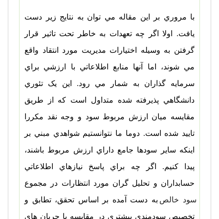
با مروري بر اين مقاله مي توان به نتايج زير دست
يافت. اولا اگر چه تعهدات به خاطر تحت تاثير قرار
گرفتن به وسيله اختيارات مديريت مورد انتقاد واقع
مي شوند، اما آنها منابع اطلاعاتي با ارزشي براي
سرمايه گذاران به شمار مي رود. اين يک تئوري
دانشگاهي پذيرفته شده متداول است که از طريق
مقايسه ميان ارزش مربوط سود و وجه نقد مکررا
تاييد شده است. دوما ما نتوانستيم شواهدي مبني بر
اينکه ساير سودها جامع داراي ارزش مربوط باشند،
پيدا کنيم. اگر چه براي پاسخ نيازهاي اطلاعاتي
حسابداران و تحليل گران مورد انتظارات در مجموع
سود خالص
به دست آمده بر اساس تحقق، تطابق و
تخصيص سودمندي بيشتري در مقايسه با جريان هاي