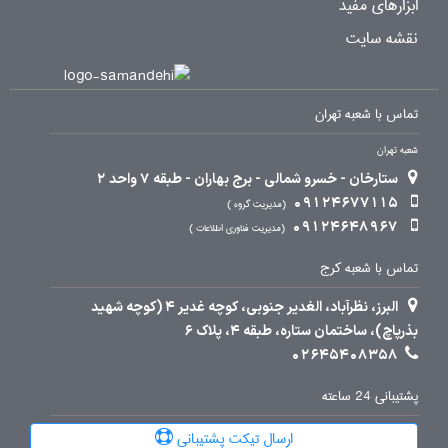
ابزارهای مفید
نقشه سایت
تماس با شعبه تهران
شعبه تهران
ستارخان - خسرو شمالی - برج بهاران - طبقه 7 واحد 2
09124677115
مدیریت گروه
09124648967
مدیریت فناوری اطلاعات
تماس با شعبه کرج
البرز، نظرآباد، الغدیر جنوبی، کوچه غدیر 4 (کوچه شهید
بذرپاچ)، ساختمان ستاره، طبقه 4، پلاک 6
02645408358
پشتیبانی 24 ساعته
ارسال تیکت پشتیبانی