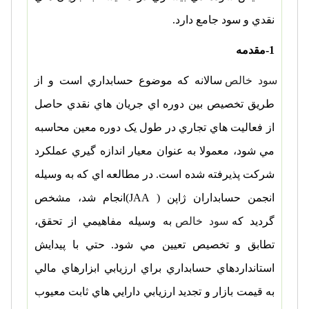
نقدي و سود جامع دارد.
1-مقدمه
سود خالص
سالانه که موضوع حسابداري است و از
طريق تخصيص بين دوره اي جريان هاي نقدي حاصل
از فعاليت هاي تجاري در طول يک دوره معين محاسبه
مي شود، معمولا به عنوان معيار اندازه گيري عملکرد
شرکت پذيرفته شده است. در مطالعه اي که به وسيله
انجمن حسابداران ژاپن (
(JAA
انجام شد، مشخص
گرديد که
سود خالص
به وسيله مفاهيمي از تحقق،
تطابق و تخصيص تعيين مي شود. حتي با پيدايش
استانداردهاي حسابداري براي ارزيابي ابزارهاي مالي
به قيمت بازار و تجديد ارزيابي دارايي هاي ثابت معيوب