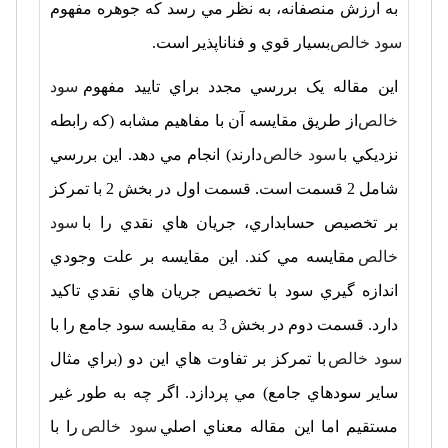
به ارزش منصفانه، به نظر مي رسد که جوهره مفهوم
سود خالص
بسيار قوي و فناناپذير است.
اين مقاله يک بررسي مجدد براي تاييد مفهوم
سود
خالص
از طريق مقايسه آن با مفاهيم مشابه (که رابطه
نزديکي با
سود خالص
دارند) انجام مي دهد. اين بررسي
شامل 2 قسمت است. قسمت اول در بخش 2 با تمرکز
بر تخصيص حسابداري، جريان هاي نقدي را با
سود
خالص
مقايسه مي کند. اين مقايسه بر علت وجودي
اندازه گيري سود با تخصيص جريان هاي نقدي تاکيد
دارد. قسمت دوم در بخش 3 به مقايسه سود جامع را با
سود خالص
با تمرکز بر تفاوت هاي اين دو (براي مثال
ساير سودهاي جامع) مي پردازد. اگر چه به طور غير
مستقيم اما اين مقاله معناي اصلي
سود خالص
را با