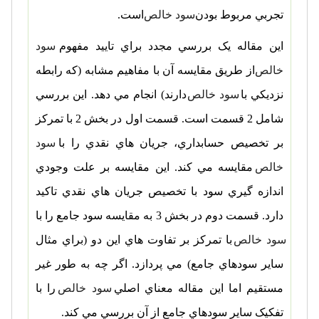
تجربي مربوط بودن
سود خالص
است.
اين مقاله يک بررسي مجدد براي تاييد مفهوم
سود
خالص
از طريق مقايسه آن با مفاهيم مشابه (که رابطه
نزديکي با
سود خالص
دارند) انجام مي دهد. اين بررسي
شامل 2 قسمت است. قسمت اول در بخش 2 با تمرکز
بر تخصيص حسابداري، جريان هاي نقدي را با
سود
خالص
مقايسه مي کند. اين مقايسه بر علت وجودي
اندازه گيري سود با تخصيص جريان هاي نقدي تاکيد
دارد. قسمت دوم در بخش 3 به مقايسه سود جامع را با
سود خالص
با تمرکز بر تفاوت هاي اين دو (براي مثال
ساير سودهاي جامع) مي پردازد. اگر چه به طور غير
مستقيم اما اين مقاله معناي اصلي
سود خالص
را با
تفکيک ساير سودهاي جامع از آن بررسي مي کند.