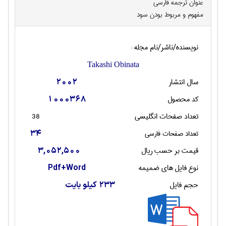
عنوان ترجمه فارسی
مفهوم و مربوط بودن سود
نویسنده/ناشر/نام مجله :
Takashi Obinata
سال انتشار
2002
کد محصول
1000368
تعداد صفحات انگليسی
38
تعداد صفحات فارسی
34
قیمت بر حسب ریال
3,052,500
نوع فایل های ضمیمه
Pdf+Word
حجم فایل
233 کیلو بایت