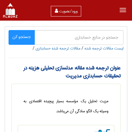
ورود/عضویت
جستجو کن
لیست مقالات ترجمه شده
/
مقالات ترجمه شده حسابداری
/
عنوان ترجمه شده مقاله: مدلسازي تحليلي هزينه در
تحقيقات حسابداري مديريت
مزيت تحليل يك مؤسسه بسيار پيچيده اقتصادي به
وسيله يك الگو سادگي آن مي‌باشد.