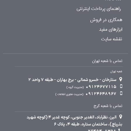
راهنمای پرداخت اینترنتی
همکاری در فروش
ابزارهای مفید
نقشه سایت
تماس با شعبه تهران
شعبه تهران
ستارخان - خسرو شمالی - برج بهاران - طبقه 7 واحد 2
09124677115
مدیریت گروه
09124648967
مدیریت فناوری اطلاعات
تماس با شعبه کرج
البرز، نظرآباد، الغدیر جنوبی، کوچه غدیر 4 (کوچه شهید
بذرپاچ)، ساختمان ستاره، طبقه 4، پلاک 6