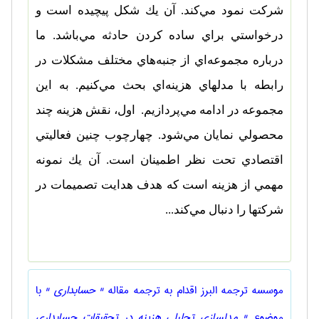
شركت نمود مي‌كند. آن يك شكل پيچيده است و
درخواستي براي ساده كردن حادثه مي‌باشد. ما
درباره مجموعه‌‌اي از جنبه‌هاي مختلف مشكلات در
رابطه با مدلهاي هزينه‌اي بحث مي‌كنيم. به اين
مجموعه‌ در ادامه مي‌پردازيم. اول، نقش هزينه چند
محصولي نمايان مي‌شود. چهارچوب چنين فعاليتي
اقتصادي تحت نظر اطمينان است. آن يك نمونه
مهمي از هزينه است كه هدف هدايت تصميمات در
شركتها را دنبال مي‌كند...
موسسه ترجمه البرز اقدام به ترجمه مقاله
" حسابداری "
با
موضوع
" مدلسازي تحليلي هزينه در تحقيقات حسابداري