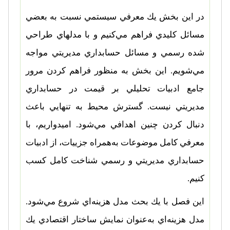
در اين بخش يك معرفي سيستمي نسبت به بعضي
مسائل كليدي فراهم مي‌كنيم و با مدلهاي طراحي
شده رسمي و مسائل حسابداري مديريتي مواجه
مي‌شويم. اين بخش به منظور فراهم كردن مرور
جامع ادبيات تحليلي بر قيمت در حسابداري
مديريتي نيست. گسترش محيط به تنهايي باعث
دنبال كردن چنين اهدافي مي‌شود. اميدواريم، با
معرفي كامل موضوعات به‌همراه جزييات، از ادبيات
حسابداري مديريتي و رسمي شناخت كامل كسب
كنيم.
اين فصل با يك بحث مدل هزينه‌اي شروع مي‌شود.
مدل هزينه‌اي به‌عنوان نمايش ساختار اقتصادي يك