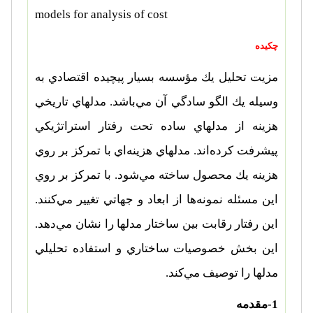
models for analysis of cost
چکیده
مزيت تحليل يك مؤسسه بسيار پيچيده اقتصادي به
وسيله يك الگو سادگي آن مي‌باشد. مدلهاي تاريخي
هزينه از مدلهاي ساده تحت رفتار استراتژيكي
پيشرفت كرده‌اند. مدلهاي هزينه‌اي با تمركز بر روي
هزينه يك محصول ساخته مي‌شود. با تمركز بر روي
اين مسئله نمونه‌ها از ابعاد و جهاتي تغيير مي‌كنند.
اين رفتار رقابت بين ساختار مدلها را نشان مي‌دهد.
اين بخش خصوصيات ساختاري و استفاده تحليلي
مدلها را توصيف مي‌كند.
1-مقدمه