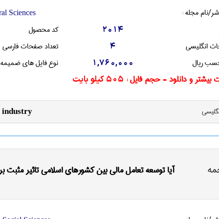
شر/نام مجله :
ral Sciences
کد محصول
2014
ات انگليسی
تعداد صفحات فارسی
4
سب ریال
نوع فایل های ضمیمه
1,760,000
 بیشتر و دانلود - حجم فایل :
505 کیلو بایت
نگليسی
 industry
مه
آیا توسعه تعامل مالی بین کشورهای اسلامی تاثیر مثبت بر 