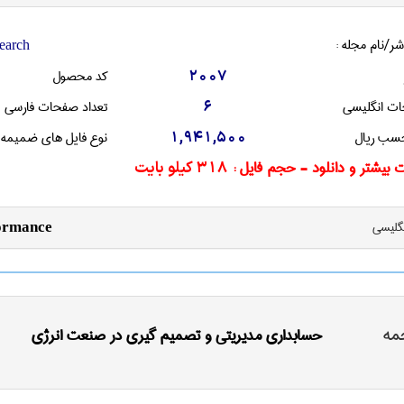
شر/نام مجله :
earch
کد محصول
2007
ات انگليسی
تعداد صفحات فارسی
6
سب ریال
نوع فایل های ضمیمه
1,941,500
 بیشتر و دانلود - حجم فایل :
318 کیلو بایت
نگليسی
formance
مه
حسابداری مدیریتی و تصمیم گیری در صنعت انرژی