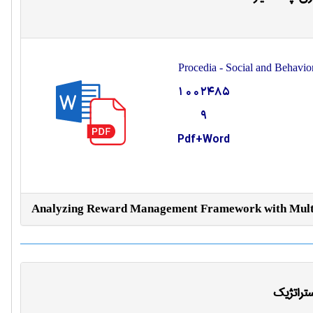
Procedia - Social and Behavio
1002485
9
Pdf+Word
Analyzing Reward Management Framework with Multi
ستراتژیک