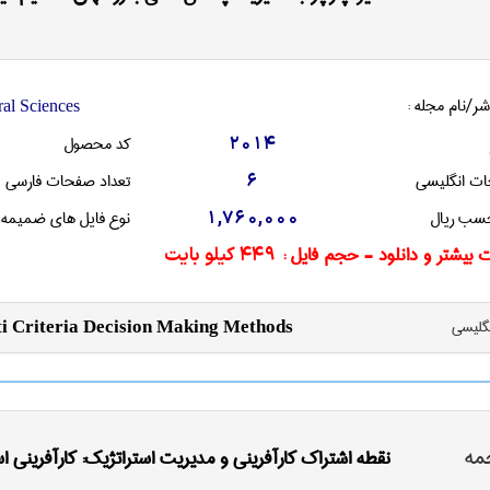
شر/نام مجله :
ral Sciences
کد محصول
2014
ات انگليسی
تعداد صفحات فارسی
6
سب ریال
نوع فایل های ضمیمه
1,760,000
 بیشتر و دانلود - حجم فایل :
449 کیلو بایت
نگليسی
 Criteria Decision Making Methods
مه
نقطه اشتراک کارآفرینی و مدیریت استراتژیک: کارآفرینی ا