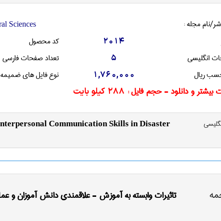
شر/نام مجله :
ral Sciences
کد محصول
2014
ات انگليسی
تعداد صفحات فارسی
5
سب ریال
نوع فایل های ضمیمه
1,760,000
 بیشتر و دانلود - حجم فایل :
288 کیلو بایت
نگليسی
Interpersonal Communication Skills in Disaster
مه
تاثیرات وابسته به آموزش - علاقمندی دانش آموزان و عمل