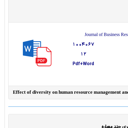
Journal of Business Res
1004067
12
Pdf+Word
Effect of diversity on human resource management an
ی چند معیاره