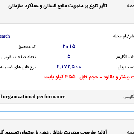
مه
تاثیر تنوع بر مدیریت منابع انسانی و عملکرد سازمانی
شر/نام مجله :
earch
کد محصول
2015
ات انگليسی
تعداد صفحات فارسی
5
سب ریال
نوع فایل های ضمیمه
2,172,500
 بیشتر و دانلود - حجم فایل :
355 کیلو بایت
نگليسی
d organizational performance
مه
آنالیز چارچوب مدیریت پاداش دهی با روشهای تصمیم گیر