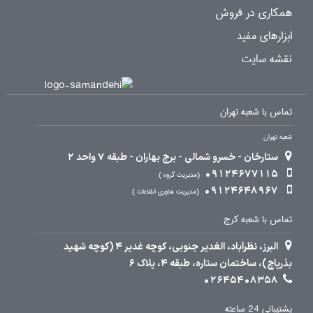
همکاری در فروش
ابزارهای مفید
نقشه سایت
تماس با شعبه تهران
شعبه تهران
ستارخان - خسرو شمالی - برج بهاران - طبقه 7 واحد 2
09124677115
مدیریت گروه
09124648967
مدیریت فناوری اطلاعات
تماس با شعبه کرج
البرز، نظرآباد، الغدیر جنوبی، کوچه غدیر 4 (کوچه شهید
بذرپاچ)، ساختمان ستاره، طبقه 4، پلاک 6
02645408358
پشتیبانی 24 ساعته