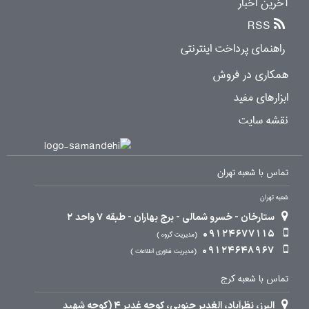
آخرین اخبار
RSS
راهنمای پرداخت اینترنتی
همکاری در فروش
ابزارهای مفید
نقشه سایت
تماس با شعبه تهران
شعبه تهران
ستارخان - خسرو شمالی - برج بهاران - طبقه 7 واحد 2
09124677115
مدیریت گروه
09124648967
مدیریت فناوری اطلاعات
تماس با شعبه کرج
البرز، نظرآباد، الغدیر جنوبی، کوچه غدیر 4 (کوچه شهید