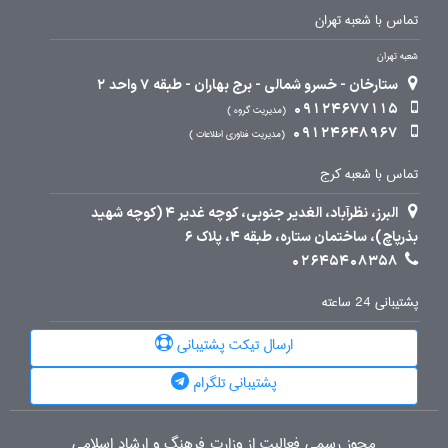
تماس با شعبه تهران
شعبه تهران
ستارخان - خسرو شمالی - برج بهاران - طبقه 7 واحد 2
09124677115
مدیریت گروه
09124648967
مدیریت فناوری اطلاعات
تماس با شعبه کرج
البرز، نظرآباد، الغدیر جنوبی، کوچه غدیر 4 (کوچه شهید
بذرپاچ)، ساختمان ستاره، طبقه 4، پلاک 6
02645408358
پشتیبانی 24 ساعته
ارسال تیکت پشتیبانی
پشتیبانی تلگرام
مجوز رسمی فعالیت از وزارت فرهنگ و ارشاد اسلامی