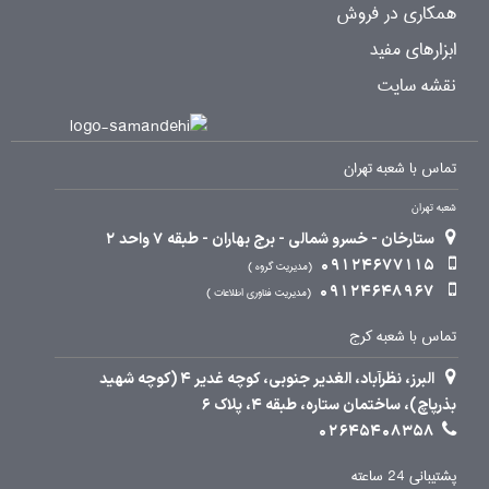
همکاری در فروش
ابزارهای مفید
نقشه سایت
تماس با شعبه تهران
شعبه تهران
ستارخان - خسرو شمالی - برج بهاران - طبقه 7 واحد 2
09124677115
مدیریت گروه
09124648967
مدیریت فناوری اطلاعات
تماس با شعبه کرج
البرز، نظرآباد، الغدیر جنوبی، کوچه غدیر 4 (کوچه شهید
بذرپاچ)، ساختمان ستاره، طبقه 4، پلاک 6
02645408358
پشتیبانی 24 ساعته