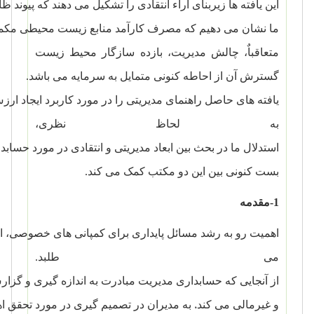
این
یافته
ها
زیربنای
آراء
انتقادی
را
تشکیل
می
دهند
که
پیوند
ظاه
ما
نشان
می
دهیم
که
مصرف
کارآمد
منابع
زیست
محیطی
مکم
متعاقباٌ، چالش
مدیریت، بازده
سازگار محیط زیست
گسترش
آن
از
احاطه
کنونی
متمایل
به
سرمایه
می
باشد.
یافته
های
حاصل
راهنمای
مدیریتی
را
در
مورد
کاربرد
ایجاد
ارز
به
لحاظ
نظری،
استدلال
ما
در
بحث
بین
ابعاد
مدیریتی
و
انتقادی
در
مورد
حسابدا
بست
کنونی
بین
این
دو
مکتب
کمک
می
کند.
1-مقدمه
اهمیت
رو
به
رشد
مسائل
پایداری
برای
کمپانی
های
خصوصی،
ا
می طلبد.
از
آنجایی
که
حسابداری
مدیریت
مبادرت
به
اندازه
گیری
و
گزار
،
و
غیرمالی
می
کند
به
مدیران
در
تصمیم
گیری
در
مورد
تحقق
ا