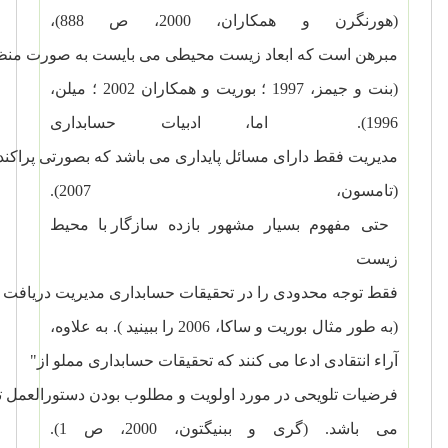
(هورنگرن
و
همکاران، 2000، ص
888
(
،
مبرهن
است
که
ابعاد
زیست
محیطی
می
بایست
به
صورت
منظ
(بنت
و
جیمز، 1997
؛
بوریت
و
همکاران
2002
؛
میلن،
1996).
اما، ادبیات
حسابداری
مدیریت
فقط
دارای
مسائل
پایداری
می
باشد
که
بصورتی
پراکند
(تامسون، 2007).
حتی
مفهوم
بسیار
مشهور
بازده
سازگار با محیط
زیست
فقط
توجه
محدودی
را
در
تحقیقات
حسابداری
مدیریت
دریافت
(به
طور
مثال
بوریت
و
ساکا، 2006
را
ببینید
). به
علاوه،
آراء
انتقادی
ادعا
می
کنند
که
تحقیقات
حسابداری
مملو
از
"
فرضیات
تلویحی
در
مورد
اولویت
و
مطلوب
بودن
دستورالعمل
ت
می
باشد. (گری
و
ببنیگتون، 2000، ص
1).