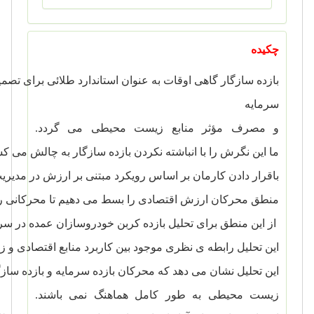
چکید
ه
بازده
سازگار
گاهی
اوقات
به
عنوان
استاندارد
طلائی
برای
تصمی
سرمایه
و
مصرف
مؤثر
منابع
زیست
محیطی
می
گردد.
ما
این
نگرش
را
با
انباشته
نکردن
بازده
سازگار
به
چالش
می
کش
باقرار
دادن
کارمان
بر
اساس
رویکرد
مبتنی
بر
ارزش
در
مدیری
منطق
محرکان
ارزش
اقتصادی
را
بسط
می
دهیم
تا
محرکانی
ر
از
این
منطق
برای
تحلیل
بازده
کربن
خودروسازان
عمده
در
سرت
این
تحلیل
رابطه
ی
نظری
موجود
بین
کاربرد
منابع
اقتصادی
و
ز
این
تحلیل
نشان
می
دهد
که
محرکان
بازده
سرمایه
و
بازده
سازگ
زیست محیطی به
طور
کامل
هماهنگ
نمی
باشند.