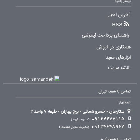
بیشتر بدانید
آخرین اخبار
RSS
راهنمای پرداخت اینترنتی
همکاری در فروش
ابزارهای مفید
نقشه سایت
تماس با شعبه تهران
شعبه تهران
ستارخان - خسرو شمالی - برج بهاران - طبقه 7 واحد 2
09124677115
مدیریت گروه
09124648967
مدیریت فناوری اطلاعات
تماس با شعبه کرج