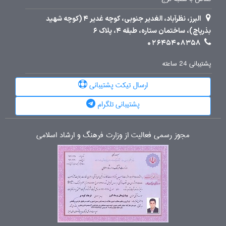
البرز، نظرآباد، الغدیر جنوبی، کوچه غدیر 4 (کوچه شهید
بذرپاچ)، ساختمان ستاره، طبقه 4، پلاک 6
02645408358
پشتیبانی 24 ساعته
ارسال تیکت پشتیبانی
پشتیبانی تلگرام
مجوز رسمی فعالیت از وزارت فرهنگ و ارشاد اسلامی